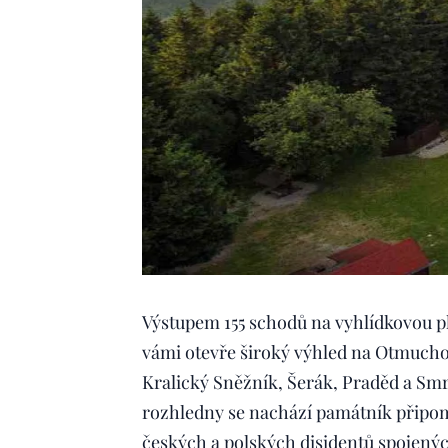
Výstupem 155 schodů na vyhlídkovou pl
vámi otevře široký výhled na Otmucho
Kralický Sněžník, Šerák, Praděd a Smr
rozhledny se nachází památník připom
českých a polských disidentů spojených