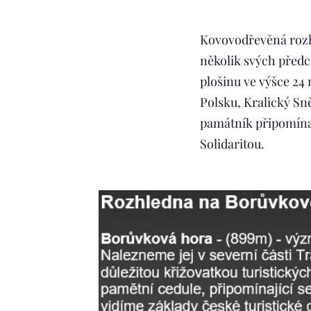
Kovovodřevěná rozhl
několik svých předc
plošinu ve výšce 24
Polsku, Kralický Sn
památník připomínaj
Solidaritou.