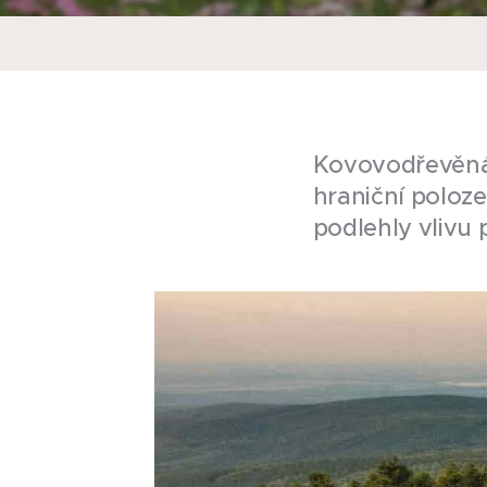
Kovovodřevěná 
hraniční poloz
podlehly vlivu 