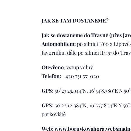
JAK SE TAM DOSTANEME?
Jak se dostaneme do Travné (přes Jav
Automobilem:
po silnici I/60 z Lipov
Javorníku, dále po silnici II/457 do Tr
Otevřeno
: vstup volný
Telefon:
+420 731 551 020
GPS
: 50°23'25.944"N, 16°54'8.580"E N 50
GPS:
50°22'12.384"N, 16°55'7.804"E N 50°
parkoviště
Web: www.boruvkovahora.websnadn