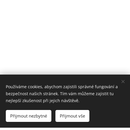
Používáme cookies, abychom zajistili správné fungování a
bezpečnost našich stránek. Tím vám můžeme zajistit tu
nejlepší zkušenost při jejich návštěvě.
Přijmout nezbytné
Přijmout vše