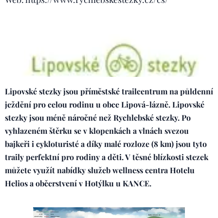
Lipovské stezky jsou příměstské trailcentrum na půldenní
ježdění pro celou rodinu u obce Lipová-lázně. Lipovské
stezky jsou méně náročné než Rychlebské stezky. Po
vyhlazeném štěrku se v klopenkách a vlnách svezou
bajkeři i cykloturisté a díky malé rozloze (8 km) jsou tyto
traily perfektní pro rodiny a děti. V těsné blízkosti stezek
můžete využít nabídky služeb
wellness centra Hotelu
Helios a občerstvení v Hotýlku u KANCE.