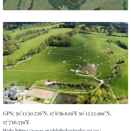
GPS: 50°13'30.726"N, 17°6'56.629"E 50°13'22.991"N,
17°7'16.539"E
Web: https://www.rychlebskestezky.cz/cs/