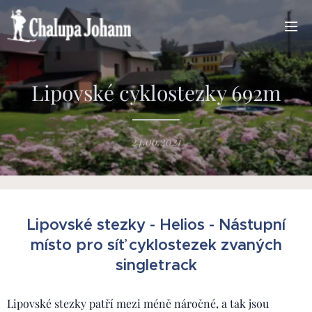
Lipovské cyklostezky 692m
24.06.2021
Lipovské stezky - Helios - Nástupní
místo pro síť cyklostezek zvaných
singletrack
Lipovské stezky patří mezi méně náročné, a tak jsou