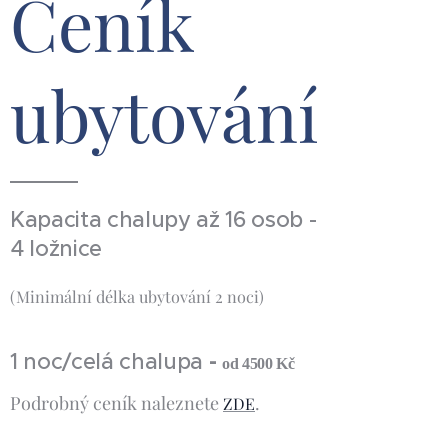
Ceník
ubytování
Kapacita chalupy až 16 osob -
4 ložnice
(Minimální délka ubytování 2 noci)
-
1 noc/celá chalupa
od 4500 Kč
Podrobný ceník naleznete
.
ZDE